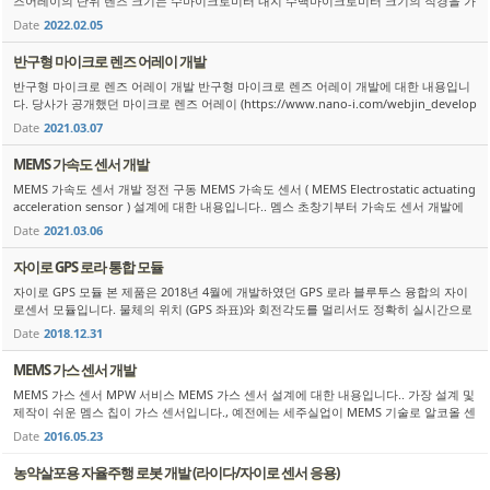
즈어레이의 단위 렌즈 크기는 수마이크로미터 내지 수백마이크로미터 크기의 직경을 가
지나, 당사가 개발한 대면적 마이크로렌즈 어레이용 금형은 렌즈의 크기가 ...
Date
2022.02.05
반구형 마이크로 렌즈 어레이 개발
반구형 마이크로 렌즈 어레이 개발 반구형 마이크로 렌즈 어레이 개발에 대한 내용입니
다. 당사가 공개했던 마이크로 렌즈 어레이 (https://www.nano-i.com/webjin_develop
ment/1274460) 에 대한 응용 기술 개발에 대한 내용입니...
Date
2021.03.07
MEMS 가속도 센서 개발
MEMS 가속도 센서 개발 정전 구동 MEMS 가속도 센서 ( MEMS Electrostatic actuating
acceleration sensor ) 설계에 대한 내용입니다.. 멤스 초창기부터 가속도 센서 개발에
뛰어든 선두 주자들이 현재 전 세계 MEMS 시장을 주도하고...
Date
2021.03.06
자이로 GPS 로라 통합 모듈
자이로 GPS 모듈 본 제품은 2018년 4월에 개발하였던 GPS 로라 블루투스 융합의 자이
로센서 모듈입니다. 물체의 위치 (GPS 좌표)와 회전각도를 멀리서도 정확히 실시간으로
알 수 있습니다. 제품 또는 응용 기술 개발 문의 연락처 : 010-429...
Date
2018.12.31
MEMS 가스 센서 개발
MEMS 가스 센서 MPW 서비스 MEMS 가스 센서 설계에 대한 내용입니다.. 가장 설계 및
제작이 쉬운 멤스 칩이 가스 센서입니다., 예전에는 세주실업이 MEMS 기술로 알코올 센
서를 개발하여 경찰청 및 해외에 매출한 사례가 있으며, 최...
Date
2016.05.23
농약살포용 자율주행 로봇 개발 (라이다/자이로 센서 응용)