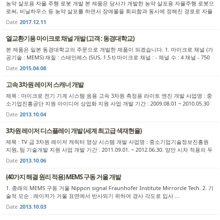
농약 살포용 자율 주행 로봇 개발 본 제품은 당사가 개발한 농약 살포용 자율주행 로봇으
로써, 비닐하우스 등 농약 살포를 하면서 장애물을 회피함과 동시에 정해진 경로로 자율
주행을 할 수 있는 로봇입니다. 레이저를 사용하여 주변의 16m 이내의...
Date
2017.12.11
열교환기용 마이크로 채널 개발 (고객 : 동경대학교)
본 제품은 일본 동경대학교의 주문으로 개발한 제품이 되겠습니다. 1. 마이크로 채널 (가
공기술 : MEMS) 재질 : 스테인레스 (SUS, 1.5 t) 마이크로 채널 : - 채널 수 : 4 채널 - 750
um x 500 um x 118 mm , 17 개 @...
Date
2015.04.08
고속 3차원 레이저 스캐너 개발
제목 : 마이크로 전기 기계 시스템 응용 고속 3차원 측정용 라이트 엔진 개발 사업명 : 중
소기업진흥공단 지원 아이디어 상업화 지원 사업 개발 기간 : 2009.08.01 ~ 2010.05.30
특허명 : 3차원 스캐너용 측정 장치, 특허 등록 번호 : 101162...
Date
2013.10.04
3차원 레이저 디스플레이 개발 (세계 최고급 색재현율)
제목 : TV 급 3차원 레이저 캐릭터 영상 시스템 개발 사업명 : 중소기업기술정보진흥원
지원, 팀 기술개발 지원 사업 개발 기간 : 2011.09.01. ~ 2012.06.30. 양안 시차 적용의 두
개의 프로젝터로 구현되는 848 x 480 어레이의 분해능, 밝기 24 lu...
Date
2013.10.06
(40가지 해결 원리 적용) MEMS 구동 거울 개발
1. 종래의 MEMS 구동 거울 Nippon signal Fraunhofer Institute Mirrorcle Tech. 2. 기
술적 모순 : 레이저가 거울 표면에서 반사되기 위하여 경사 각도로 입사 ...
Date
2013.10.03