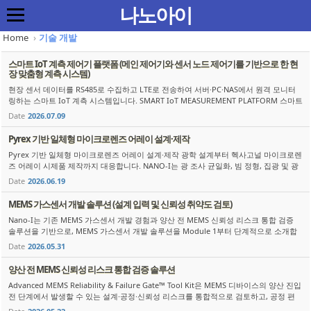
Sketchbook5, 스케치북5
Sketchbook5, 스케치북5
Sketchbook5, 스케치북5
Sketchbook5, 스케치북5
나노아이
Home
›
기술 개발
스마트 IoT 계측 제어기 플랫폼 (메인 제어기와 센서 노드 제어기를 기반으로 한 현
장 맞춤형 계측 시스템)
현장 센서 데이터를 RS485로 수집하고 LTE로 전송하여 서버·PC·NAS에서 원격 모니터
링하는 스마트 IoT 계측 시스템입니다. SMART IoT MEASUREMENT PLATFORM 스마트
IoT 계측 제어기 플랫폼 메인 제어기와 센서 노드 제어기를 기...
Date
2026.07.09
Pyrex 기반 일체형 마이크로렌즈 어레이 설계·제작
Pyrex 기반 일체형 마이크로렌즈 어레이 설계·제작 광학 설계부터 헥사고널 마이크로렌
즈 어레이 시제품 제작까지 대응합니다. NANO-I는 광 조사 균일화, 빔 정형, 집광 및 광
분포 제어가 필요한 응용 분야를 대상으로 Pyrex 기반 일체...
Date
2026.06.19
MEMS 가스센서 개발 솔루션 (설계 입력 및 신뢰성 취약도 검토)
Nano-I는 기존 MEMS 가스센서 개발 경험과 양산 전 MEMS 신뢰성 리스크 통합 검증
솔루션을 기반으로, MEMS 가스센서 개발 솔루션을 Module 1부터 단계적으로 소개합
니다. 본 자료는 그 첫 번째 내용으로, 가스센서 구조의 설계 입력값을 정리하고 mem
Date
2026.05.31
b...
양산 전 MEMS 신뢰성 리스크 통합 검증 솔루션
Advanced MEMS Reliability & Failure Gate™ Tool Kit은 MEMS 디바이스의 양산 진입
전 단계에서 발생할 수 있는 설계·공정·신뢰성 리스크를 통합적으로 검토하고, 공정 편
차, 잔류응력, 열·패키징 응력, Failure Mode 발생 가능성을 사전에 분석하...