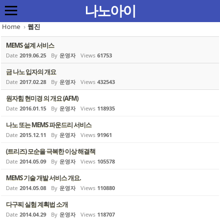
Sketchbook5, 스케치북5
Sketchbook5, 스케치북5
Sketchbook5, 스케치북5
Sketchbook5, 스케치북5
나노아이
Home
›
웹진
MEMS 설계 서비스
Date
2019.06.25
By
운영자
Views
61753
금 나노 입자의 개요
Date
2017.02.28
By
운영자
Views
432543
원자힘 현미경 의 개요 (AFM)
Date
2016.01.15
By
운영자
Views
118935
나노 또는 MEMS 파운드리 서비스
Date
2015.12.11
By
운영자
Views
91961
(트리즈) 모순을 극복한 이상 해결책
Date
2014.05.09
By
운영자
Views
105578
MEMS 기술 개발 서비스 개요.
Date
2014.05.08
By
운영자
Views
110880
다구찌 실험 계획법 소개
Date
2014.04.29
By
운영자
Views
118707