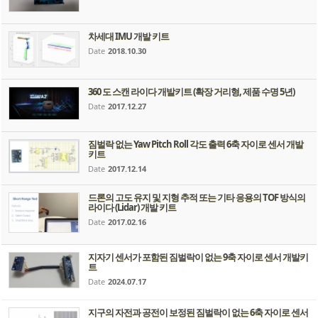
차세대 IMU 개발 키트
Date
2018.10.30
360 도 스캔 라이다 개발키트 (확장 거리형, 제품 수명 5년)
Date
2017.12.27
짐벌락 없는 Yaw Pitch Roll 각도 출력 6축 자이로 센서 개발
키트
Date
2017.12.14
드론의 고도 유지 및 지형 추적 또는 기타 응용의 TOF 방식의
라이다 (Lidar) 개발 키트
Date
2017.02.16
지자기 센서가 포함된 짐벌락이 없는 9축 자이로 센서 개발키
트
Date
2024.07.17
지구의 자전과 공전이 보정된 짐벌락이 없는 6축 자이로 센서